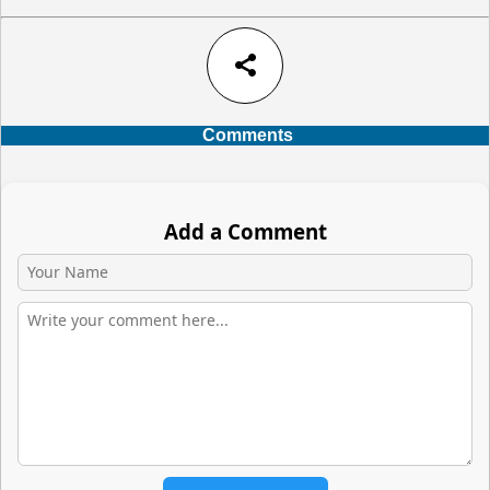
share
Comments
Add a Comment