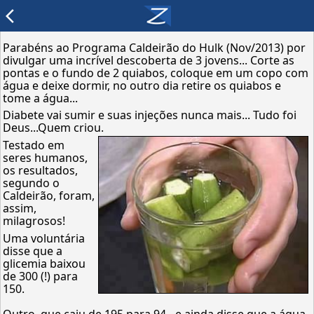
arrow_back_ios
Parabéns ao Programa Caldeirão do Hulk (Nov/2013) por
divulgar uma incrível descoberta de 3 jovens... Corte as
pontas e o fundo de 2 quiabos, coloque em um copo com
água e deixe dormir, no outro dia retire os quiabos e
tome a água...
Diabete vai sumir e suas injeções nunca mais... Tudo foi
Deus...Quem criou.
Testado em
seres humanos,
os resultados,
segundo o
Caldeirão, foram,
assim,
milagrosos!
Uma voluntária
disse que a
glicemia baixou
de 300 (!) para
150.
Outro, que caiu de 195 para 94 - e ainda disse que a água