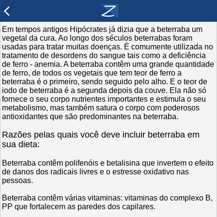
arrow_back_ios
Em tempos antigos Hipócrates já dizia que a beterraba um
vegetal da cura. Ao longo dos séculos beterrabas foram
usadas para tratar muitas doenças. É comumente utilizada no
tratamento de desordens do sangue tais como a deficiência
de ferro - anemia. A beterraba contêm uma grande quantidade
de ferro, de todos os vegetais que tem teor de ferro a
beterraba é o primeiro, sendo seguido pelo alho. E o teor de
iodo de beterraba é a segunda depois da couve. Ela não só
fornece o seu corpo nutrientes importantes e estimula o seu
metabolismo, mas também satura o corpo com poderosos
antioxidantes que são predominantes na beterraba.
Razões pelas quais você deve incluir beterraba em
sua dieta:
Beterraba contêm polifenóis e betalisina que invertem o efeito
de danos dos radicais livres e o estresse oxidativo nas
pessoas.
Beterraba contêm várias vitaminas: vitaminas do complexo B,
PP que fortalecem as paredes dos capilares.