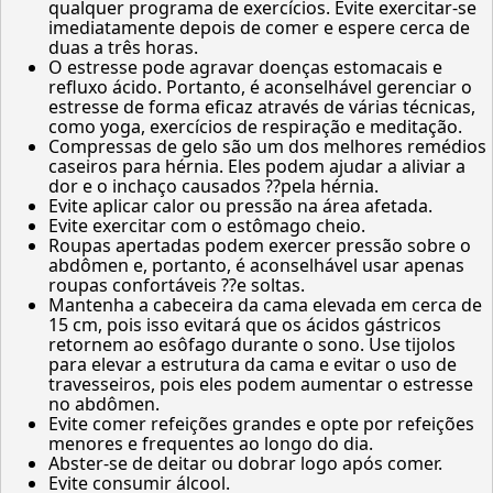
qualquer programa de exercícios. Evite exercitar-se
imediatamente depois de comer e espere cerca de
duas a três horas.
O estresse pode agravar doenças estomacais e
refluxo ácido. Portanto, é aconselhável gerenciar o
estresse de forma eficaz através de várias técnicas,
como yoga, exercícios de respiração e meditação.
Compressas de gelo são um dos melhores remédios
caseiros para hérnia. Eles podem ajudar a aliviar a
dor e o inchaço causados ??pela hérnia.
Evite aplicar calor ou pressão na área afetada.
Evite exercitar com o estômago cheio.
Roupas apertadas podem exercer pressão sobre o
abdômen e, portanto, é aconselhável usar apenas
roupas confortáveis ??e soltas.
Mantenha a cabeceira da cama elevada em cerca de
15 cm, pois isso evitará que os ácidos gástricos
retornem ao esôfago durante o sono. Use tijolos
para elevar a estrutura da cama e evitar o uso de
travesseiros, pois eles podem aumentar o estresse
no abdômen.
Evite comer refeições grandes e opte por refeições
menores e frequentes ao longo do dia.
Abster-se de deitar ou dobrar logo após comer.
Evite consumir álcool.