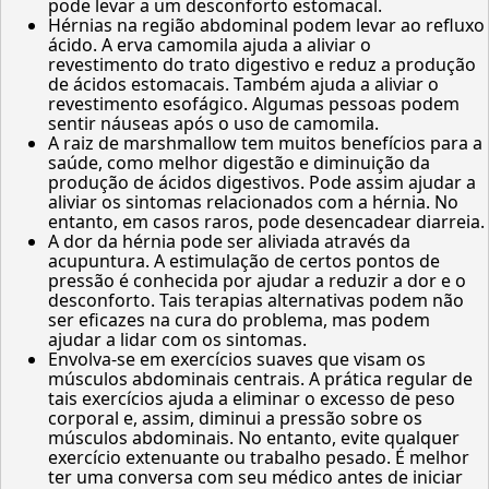
pode levar a um desconforto estomacal.
Hérnias na região abdominal podem levar ao refluxo
ácido. A erva camomila ajuda a aliviar o
revestimento do trato digestivo e reduz a produção
de ácidos estomacais. Também ajuda a aliviar o
revestimento esofágico. Algumas pessoas podem
sentir náuseas após o uso de camomila.
A raiz de marshmallow tem muitos benefícios para a
saúde, como melhor digestão e diminuição da
produção de ácidos digestivos. Pode assim ajudar a
aliviar os sintomas relacionados com a hérnia. No
entanto, em casos raros, pode desencadear diarreia.
A dor da hérnia pode ser aliviada através da
acupuntura. A estimulação de certos pontos de
pressão é conhecida por ajudar a reduzir a dor e o
desconforto. Tais terapias alternativas podem não
ser eficazes na cura do problema, mas podem
ajudar a lidar com os sintomas.
Envolva-se em exercícios suaves que visam os
músculos abdominais centrais. A prática regular de
tais exercícios ajuda a eliminar o excesso de peso
corporal e, assim, diminui a pressão sobre os
músculos abdominais. No entanto, evite qualquer
exercício extenuante ou trabalho pesado. É melhor
ter uma conversa com seu médico antes de iniciar