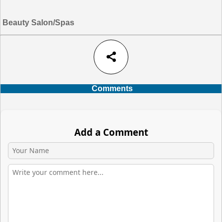
Beauty Salon/Spas
share
Comments
Add a Comment