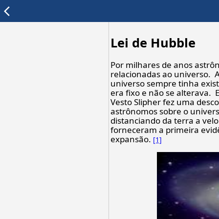
arrow_back_ios
Lei de Hubble
Por milhares de anos astrô
relacionadas ao universo. A
universo sempre tinha exi
era fixo e não se alterava
Vesto Slipher fez uma desc
astrônomos sobre o univers
distanciando da terra a ve
forneceram a primeira evid
expansão.
[1]