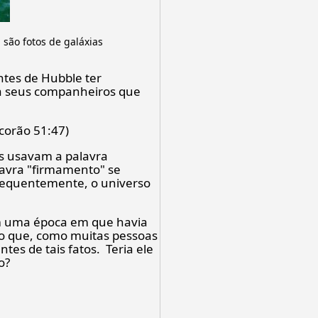
são fotos de galáxias
tes de Hubble ter
 a seus companheiros que
corão 51:47)
as usavam a palavra
alavra "firmamento" se
nsequentemente, o universo
em uma época em que havia
do que, como muitas pessoas
es de tais fatos. Teria ele
o?