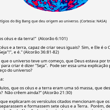
gios do Big Bang que deu origem ao universo. (Cortesia: NASA)
os céus e da terra!" (Alcorão 6:101)
éus e a terra, capaz de criar seus iguais? Sim, e Ele é 
eja"!", e é." (Alcorão 36:81-82)
 que o universo teve um começo, que Deus estava por tr
 para criar é dizer "Seja". Pode ser essa uma explicação
eço do universo?
a:
dulos, que os céus e a terra eram uma só massa, que d
a? Não crêem ainda?" (Alcorão 21:30)
ue explicaram os versículos citados mencionam que os 
separassem e formassem sete céus e a Terra. Porém, dev