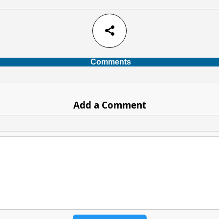
share
Comments
Add a Comment