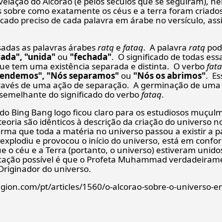
velação do Alcorão (e pelos séculos que se seguiram), n
s sobre como exatamente os céus e a terra foram criado
ficado preciso de cada palavra em árabe no versículo, ass
usadas as palavras árabes
ratq
e
fataq
. A palavra
ratq
pod
rada", "unida"
ou
"fechada"
. O significado de todas es
que tem uma existência separada e distinta. O verbo
fat
fendemos", "Nós separamos"
ou
"Nós os abrimos"
. Es
através de uma ação de separação. A germinação de um
semelhante do significado do verbo
fataq
.
 do Bing Bang logo ficou claro para os estudiosos muçul
oria são idênticos à descrição da criação do universo no
firma que toda a matéria no universo passou a existir a 
plodiu e provocou o início do universo, está em confo
e o céu e a Terra (portanto, o universo) estiveram unid
licação possível é que o Profeta Muhammad verdadeiram
 Originador do universo.
igion.com/pt/articles/1560/o-alcorao-sobre-o-universo-