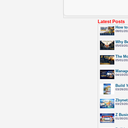
Latest Posts
How to
08/01/20
Why Be
05/03/20
The Mo
05/01/20
Manage
04/10/20
Build 
03/26/20
Zbynet
03/15/20
Z Busi
01/30/20