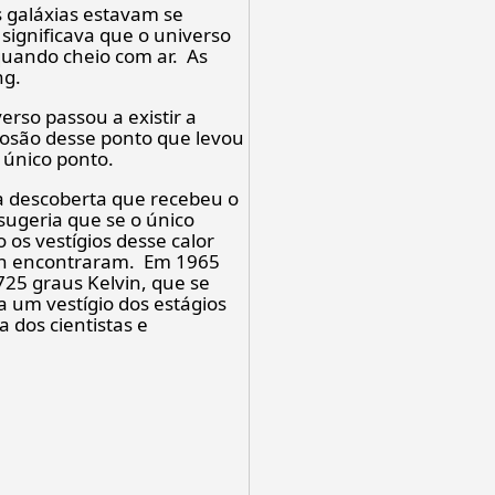
s galáxias estavam se
significava que o universo
uando cheio com ar. As
ng.
rso passou a existir a
losão desse ponto que levou
e único ponto.
a descoberta que recebeu o
sugeria que se o único
 os vestígios desse calor
lson encontraram. Em 1965
25 graus Kelvin, que se
 um vestígio dos estágios
a dos cientistas e