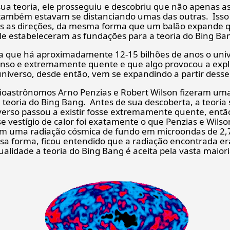
ua teoria, ele prosseguiu e descobriu que não apenas a
 também estavam se distanciando umas das outras. Isso 
s as direções, da mesma forma que um balão expande q
e estabeleceram as fundações para a teoria do Bing Ba
ma que há aproximadamente 12-15 bilhões de anos o unive
enso e extremamente quente e que algo provocou a exp
niverso, desde então, vem se expandindo a partir dess
dioastrônomos Arno Penzias e Robert Wilson fizeram um
teoria do Bing Bang. Antes de sua descoberta, a teoria 
iverso passou a existir fosse extremamente quente, então
se vestígio de calor foi exatamente o que Penzias e Wi
am uma radiação cósmica de fundo em microondas de 2,7
sa forma, ficou entendido que a radiação encontrada era
ualidade a teoria do Bing Bang é aceita pela vasta maiori