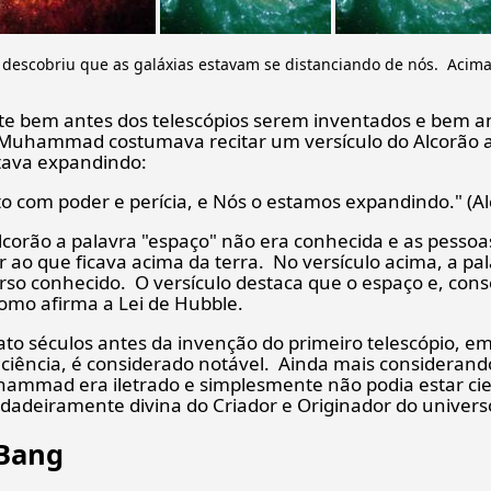
 descobriu que as galáxias estavam se distanciando de nós. Acima 
 bem antes dos telescópios serem inventados e bem an
ta Muhammad costumava recitar um versículo do Alcorão
tava expandindo:
o com poder e perícia, e Nós o estamos expandindo." (Al
lcorão a palavra "espaço" não era conhecida e as pesso
r ao que ficava acima da terra. No versículo acima, a p
erso conhecido. O versículo destaca que o espaço e, co
omo afirma a Lei de Hubble.
ato séculos antes da invenção do primeiro telescópio, 
ciência, é considerado notável. Ainda mais consideran
ammad era iletrado e simplesmente não podia estar cient
dadeiramente divina do Criador e Originador do univers
 Bang