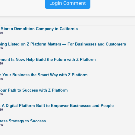
Login Comment
 Start a Demolition Company in California
26
ing Listed on Z Platform Matters — For Businesses and Customers
26
ment Is Now: Help Build the Future with Z Platform
26
 Your Business the Smart Way with Z Platform
26
Your Path to Success with Z Platform
26
: A Digital Platform Built to Empower Businesses and People
26
ness Strategy to Success
26