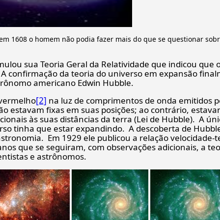
 em 1608 o homem não podia fazer mais do que se questionar sobr
mulou sua Teoria Geral da Relatividade que indicou que o
A confirmação da teoria do universo em expansão fina
trônomo americano Edwin Hubble.
[2]
 vermelho
na luz de comprimentos de onda emitidos pe
ão estavam fixas em suas posições; ao contrário, estava
ionais às suas distâncias da terra (Lei de Hubble). A ún
rso tinha que estar expandindo. A descoberta de Hubb
 astronomia. Em 1929 ele publicou a relação velocidade-
os que se seguiram, com observações adicionais, a teo
ientistas e astrônomos.