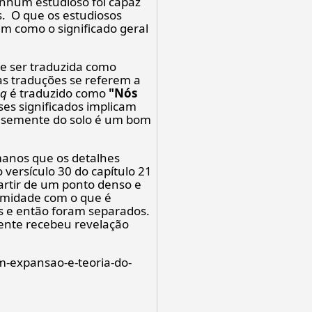
enhum estudioso foi capaz
s. O que os estudiosos
im como o significado geral
e ser traduzida como
sas traduções se referem a
aq
é traduzido como
"Nós
ses significados implicam
a semente do solo é um bom
manos que os detalhes
 versículo 30 do capítulo 21
partir de um ponto denso e
rmidade com o que é
os e então foram separados.
ente recebeu revelação
em-expansao-e-teoria-do-