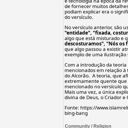
e tecnologia na época da re
de fornecer muitos detalhe
podiam explicar era o signi
do versículo.
No versículo anterior, são 
"entidade", "fixada, costu
algo que está misturado e 
descosturamos", "Nós os 
que algo passou a existir 
exemplo de uma ilustração 
Com a introdução da teoria
mencionados em relação à te
do Alcorão. A teoria, que a
extremamente quente que ex
mencionado no versículo qu
Mais uma vez, a única exp
divina de Deus, o Criador e
Fonte: https://www.islamrel
bing-bang
Community / Religion