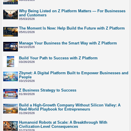
Why Being Listed on Z Platform Matters — For Businesses
and Customers
05/03/2026
The Moment Is Now: Help Build the Future with Z Platform
05/01/2026
Manage Your Business the Smart Way with Z Platform
04/10/2026
Build Your Path to Success with Z Platform
03/26/2026
Zbynet: A Digital Platform Built to Empower Businesses and
People
03/15/2026
Z Business Strategy to Success
01/30/2026
Build a High-Growth Company Without Silicon Valley: A
Real-World Playbook for Entrepreneurs
01/29/2026
Humanoid Robots at Scale: A Breakthrough With
Civilization-Level Consequences
01/23/2026