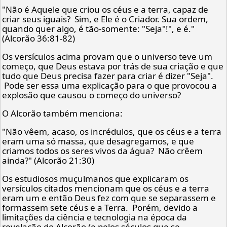
"Não é Aquele que criou os céus e a terra, capaz de
criar seus iguais? Sim, e Ele é o Criador. Sua ordem,
quando quer algo, é tão-somente: "Seja"!", e é."
(Alcorão 36:81-82)
Os versículos acima provam que o universo teve um
começo, que Deus estava por trás de sua criação e que
tudo que Deus precisa fazer para criar é dizer "Seja".
Pode ser essa uma explicação para o que provocou a
explosão que causou o começo do universo?
O Alcorão também menciona:
"Não vêem, acaso, os incrédulos, que os céus e a terra
eram uma só massa, que desagregamos, e que
criamos todos os seres vivos da água? Não crêem
ainda?" (Alcorão 21:30)
Os estudiosos muçulmanos que explicaram os
versículos citados mencionam que os céus e a terra
eram um e então Deus fez com que se separassem e
formassem sete céus e a Terra. Porém, devido a
limitações da ciência e tecnologia na época da
revelação do Alcorão (e pelos séculos que se