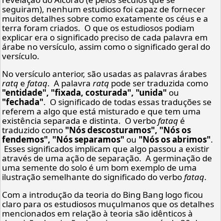
seguiram), nenhum estudioso foi capaz de fornecer
muitos detalhes sobre como exatamente os céus e a
terra foram criados. O que os estudiosos podiam
explicar era o significado preciso de cada palavra em
árabe no versículo, assim como o significado geral do
versículo.
No versículo anterior, são usadas as palavras árabes
ratq
e
fataq
. A palavra
ratq
pode ser traduzida como
"entidade", "fixada, costurada", "unida"
ou
"fechada"
. O significado de todas essas traduções se
referem a algo que está misturado e que tem uma
existência separada e distinta. O verbo
fataq
é
traduzido como
"Nós descosturamos", "Nós os
fendemos", "Nós separamos"
ou
"Nós os abrimos"
.
Esses significados implicam que algo passou a existir
através de uma ação de separação. A germinação de
uma semente do solo é um bom exemplo de uma
ilustração semelhante do significado do verbo
fataq
.
Com a introdução da teoria do Bing Bang logo ficou
claro para os estudiosos muçulmanos que os detalhes
mencionados em relação à teoria são idênticos à