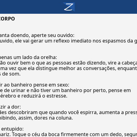
CORPO
ganta doendo, aperte seu ouvido:
vido, ele vai gerar um reflexo imediato nos espasmos da ga
apenas um lado da orelha:
ão ouvir bem o que as pessoas estão dizendo, vire a cabeç
 uma vez que ela distingue melhor as conversações, enquan
s de som.
e ir ao banheiro pense em sexo:
e de urinar e não tiver um banheiro por perto, pense em
 cérebro e reduzirá o estresse.
ir a dor:
ães descobriram que quando você espirra, aumenta a pres
inibindo, assim, dores na coluna.
z entupido:
 nariz. Toque o céu da boca firmemente com um dedo, segur