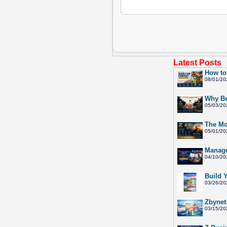
Latest Posts
How to
08/01/20
Why Be
05/03/20
The Mo
05/01/20
Manage
04/10/20
Build 
03/26/20
Zbynet
03/15/20