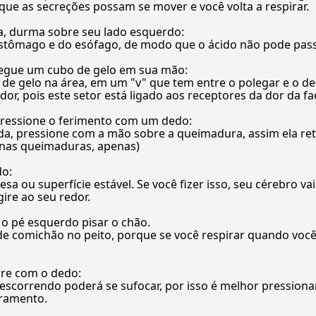
 que as secreções possam se mover e você volta a respirar.
a, durma sobre seu lado esquerdo:
 estômago e do esófago, de modo que o ácido não pode pas
regue um cubo de gelo em sua mão:
de gelo na área, em um "v" que tem entre o polegar e o de
or, pois este setor está ligado aos receptores da dor da fa
pressione o ferimento com um dedo:
da, pressione com a mão sobre a queimadura, assim ela ret
uenas queimaduras, apenas)
do:
 ou superfície estável. Se você fizer isso, seu cérebro vai
gire ao seu redor.
 o pé esquerdo pisar o chão.
de comichão no peito, porque se você respirar quando você 
rre com o dedo:
escorrendo poderá se sufocar, por isso é melhor pressiona
gramento.