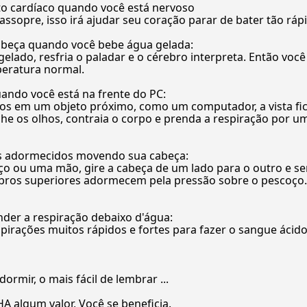
to cardíaco quando você está nervoso
ssopre, isso irá ajudar seu coração parar de bater tão rápi
cabeça quando você bebe água gelada:
lado, resfria o paladar e o cérebro interpreta. Então você
peratura normal.
quando você está na frente do PC:
os em um objeto próximo, como um computador, a vista fi
eche os olhos, contraia o corpo e prenda a respiração por 
és adormecidos movendo sua cabeça:
 ou uma mão, gire a cabeça de um lado para o outro e se
ros superiores adormecem pela pressão sobre o pescoço.
nder a respiração debaixo d'água:
pirações muitos rápidos e fortes para fazer o sangue ácido
ormir, o mais fácil de lembrar ...
algum valor, Você se beneficia.