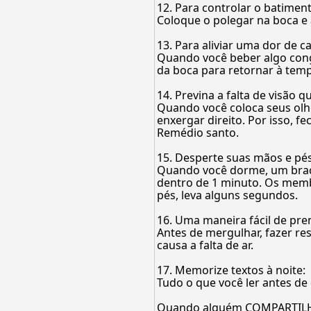
12. Para controlar o batimen
Coloque o polegar na boca e a
13. Para aliviar uma dor de 
Quando você beber algo conge
da boca para retornar à tem
14. Previna a falta de visão 
Quando você coloca seus olh
enxergar direito. Por isso, f
Remédio santo.
15. Desperte suas mãos e p
Quando você dorme, um braço
dentro de 1 minuto. Os memb
pés, leva alguns segundos.
16. Uma maneira fácil de pre
Antes de mergulhar, fazer res
causa a falta de ar.
17. Memorize textos à noite:
Tudo o que você ler antes de d
Quando alguém COMPARTILHA 