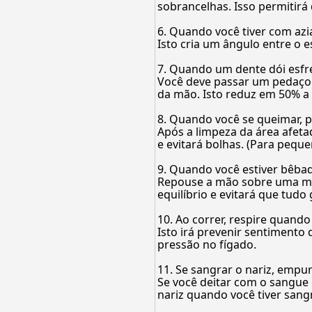
sobrancelhas. Isso permitirá
6. Quando você tiver com azi
Isto cria um ângulo entre o
7. Quando um dente dói esf
Você deve passar um pedaço 
da mão. Isto reduz em 50% a d
8. Quando você se queimar, 
Após a limpeza da área afeta
e evitará bolhas. (Para peq
9. Quando você estiver bêba
Repouse a mão sobre uma mesa
equilíbrio e evitará que tudo 
10. Ao correr, respire quando
Isto irá prevenir sentimento 
pressão no fígado.
11. Se sangrar o nariz, empu
Se você deitar com o sangue 
nariz quando você tiver san