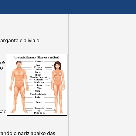
rganta e alivia o
a e
to
são
ando o nariz abaixo das