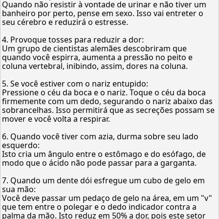
Quando não resistir à vontade de urinar e não tiver um
banheiro por perto, pense em sexo. Isso vai entreter o
seu cérebro e reduzirá o estresse.
4. Provoque tosses para reduzir a dor:
Um grupo de cientistas alemães descobriram que
quando você espirra, aumenta a pressão no peito e
coluna vertebral, inibindo, assim, dores na coluna.
5. Se você estiver com o nariz entupido:
Pressione o céu da boca e o nariz. Toque o céu da boca
firmemente com um dedo, segurando o nariz abaixo das
sobrancelhas. Isso permitirá que as secreções possam se
mover e você volta a respirar.
6. Quando você tiver com azia, durma sobre seu lado
esquerdo:
Isto cria um ângulo entre o estômago e do esófago, de
modo que o ácido não pode passar para a garganta.
7. Quando um dente dói esfregue um cubo de gelo em
sua mão:
Você deve passar um pedaço de gelo na área, em um "v"
que tem entre o polegar e o dedo indicador contra a
palma da mão. Isto reduz em 50% a dor, pois este setor