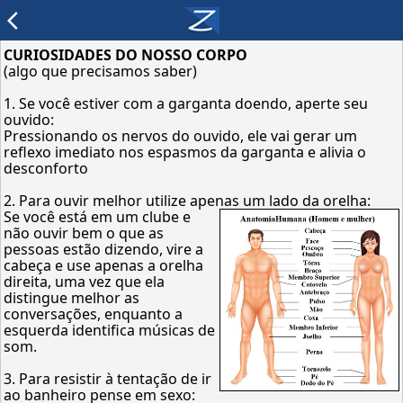
arrow_back_ios
CURIOSIDADES DO NOSSO CORPO
(algo que precisamos saber)
1. Se você estiver com a garganta doendo, aperte seu
ouvido:
Pressionando os nervos do ouvido, ele vai gerar um
reflexo imediato nos espasmos da garganta e alivia o
desconforto
2. Para ouvir melhor utilize apenas um lado da orelha:
Se você está em um clube e
não ouvir bem o que as
pessoas estão dizendo, vire a
cabeça e use apenas a orelha
direita, uma vez que ela
distingue melhor as
conversações, enquanto a
esquerda identifica músicas de
som.
3. Para resistir à tentação de ir
ao banheiro pense em sexo: