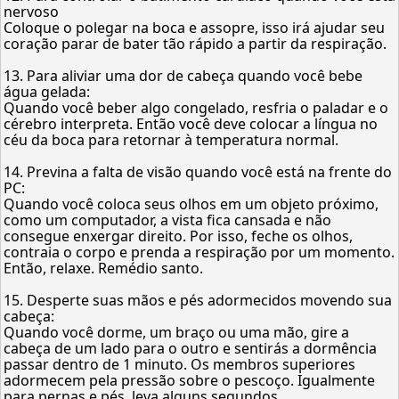
nervoso
Coloque o polegar na boca e assopre, isso irá ajudar seu
coração parar de bater tão rápido a partir da respiração.
13. Para aliviar uma dor de cabeça quando você bebe
água gelada:
Quando você beber algo congelado, resfria o paladar e o
cérebro interpreta. Então você deve colocar a língua no
céu da boca para retornar à temperatura normal.
14. Previna a falta de visão quando você está na frente do
PC:
Quando você coloca seus olhos em um objeto próximo,
como um computador, a vista fica cansada e não
consegue enxergar direito. Por isso, feche os olhos,
contraia o corpo e prenda a respiração por um momento.
Então, relaxe. Remédio santo.
15. Desperte suas mãos e pés adormecidos movendo sua
cabeça:
Quando você dorme, um braço ou uma mão, gire a
cabeça de um lado para o outro e sentirás a dormência
passar dentro de 1 minuto. Os membros superiores
adormecem pela pressão sobre o pescoço. Igualmente
para pernas e pés, leva alguns segundos.