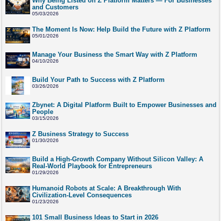
Why Being Listed on Z Platform Matters — For Businesses
and Customers
05/03/2026
The Moment Is Now: Help Build the Future with Z Platform
05/01/2026
Manage Your Business the Smart Way with Z Platform
04/10/2026
Build Your Path to Success with Z Platform
03/26/2026
Zbynet: A Digital Platform Built to Empower Businesses and
People
03/15/2026
Z Business Strategy to Success
01/30/2026
Build a High-Growth Company Without Silicon Valley: A
Real-World Playbook for Entrepreneurs
01/29/2026
Humanoid Robots at Scale: A Breakthrough With
Civilization-Level Consequences
01/23/2026
101 Small Business Ideas to Start in 2026