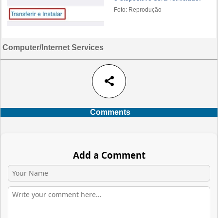
Foto: Reprodução
Computer/Internet Services
share
Comments
Add a Comment