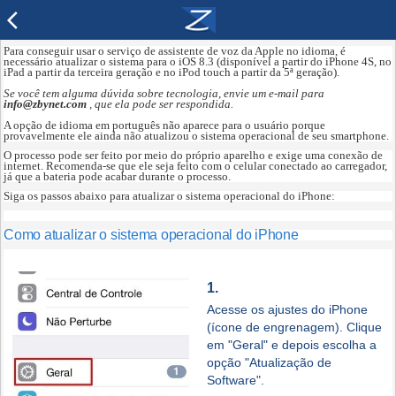
arrow_back_ios
Para conseguir usar o serviço de assistente de voz da Apple no idioma, é
necessário atualizar o sistema para o iOS 8.3 (disponível a partir do iPhone 4S, no
iPad a partir da terceira geração e no iPod touch a partir da 5ª geração).
Se você tem alguma dúvida sobre tecnologia, envie um e-mail para
info@zbynet.com
, que ela pode ser respondida.
A opção de idioma em português não aparece para o usuário porque
provavelmente ele ainda não atualizou o sistema operacional de seu smartphone.
O processo pode ser feito por meio do próprio aparelho e exige uma conexão de
internet. Recomenda-se que ele seja feito com o celular conectado ao carregador,
já que a bateria pode acabar durante o processo.
Siga os passos abaixo para atualizar o sistema operacional do iPhone:
Como atualizar o sistema operacional do iPhone
1.
Acesse os ajustes do iPhone
(ícone de engrenagem). Clique
em "Geral" e depois escolha a
opção "Atualização de
Software".