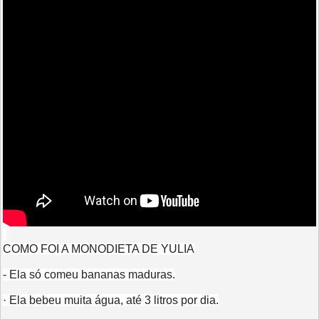
COMO FOI A MONODIETA DE YULIA
- Ela só comeu bananas maduras.
· Ela bebeu muita água, até 3 litros por dia.