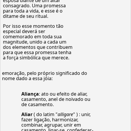
esposa diante de um altar
consagrado. Uma promessa
para toda a vida, e esse é o
ditame de seu ritual.
Por isso esse momento tão
especial deverá ser
comemorado em toda sua
magnitude, unido a cada um
dos elementos que contribuem
para que essa promessa tenha
a força simbólica que merece.
emoração, pelo próprio significado do
nome dado a essa jóia:
Aliança
: ato ou efeito de aliar,
casamento, anel de noivado ou
de casamento.
Aliar
( do latim "
alligare
" ) : unir,
fazer ligação, harmonizar,
combinar, agrupar, unir em
casamento, ligar-se, confederar-