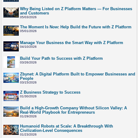
Why Being Listed on Z Platform Matters — For Businesses
and Customers
05/03/2026
The Moment Is Now: Help Build the Future with Z Platform
05/01/2026
Manage Your Business the Smart Way with Z Platform
04/10/2026
Build Your Path to Success with Z Platform
03/26/2026
Zbynet: A Digital Platform Built to Empower Businesses and
People
03/15/2026
Z Business Strategy to Success
01/30/2026
Build a High-Growth Company Without Silicon Valley: A
Real-World Playbook for Entrepreneurs
01/29/2026
Humanoid Robots at Scale: A Breakthrough With
Civilization-Level Consequences
01/23/2026