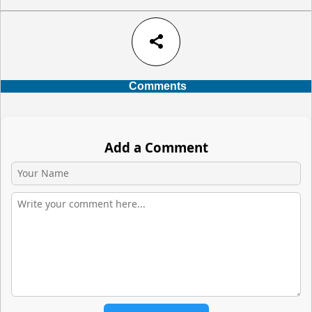
share
Comments
Add a Comment