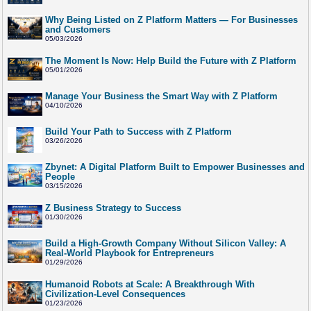
Why Being Listed on Z Platform Matters — For Businesses
and Customers
05/03/2026
The Moment Is Now: Help Build the Future with Z Platform
05/01/2026
Manage Your Business the Smart Way with Z Platform
04/10/2026
Build Your Path to Success with Z Platform
03/26/2026
Zbynet: A Digital Platform Built to Empower Businesses and
People
03/15/2026
Z Business Strategy to Success
01/30/2026
Build a High-Growth Company Without Silicon Valley: A
Real-World Playbook for Entrepreneurs
01/29/2026
Humanoid Robots at Scale: A Breakthrough With
Civilization-Level Consequences
01/23/2026