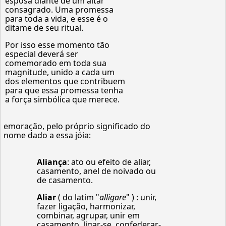
esposa diante de um altar
consagrado. Uma promessa
para toda a vida, e esse é o
ditame de seu ritual.
Por isso esse momento tão
especial deverá ser
comemorado em toda sua
magnitude, unido a cada um
dos elementos que contribuem
para que essa promessa tenha
a força simbólica que merece.
emoração, pelo próprio significado do
nome dado a essa jóia:
Aliança
: ato ou efeito de aliar,
casamento, anel de noivado ou
de casamento.
Aliar
( do latim "
alligare
" ) : unir,
fazer ligação, harmonizar,
combinar, agrupar, unir em
casamento, ligar-se, confederar-