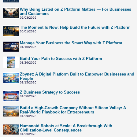
Why Being Listed on Z Platform Matters — For Businesses
and Customers
05/03/2026
The Moment Is Now: Help Build the Future with Z Platform
05/01/2026
Manage Your Business the Smart Way with Z Platform
04/10/2026
Build Your Path to Success with Z Platform
03/26/2026
Zbynet: A Digital Platform Built to Empower Businesses and
People
03/15/2026
Z Business Strategy to Success
01/30/2026
Build a High-Growth Company Without Silicon Valley: A
Real-World Playbook for Entrepreneurs
01/29/2026
Humanoid Robots at Scale: A Breakthrough With
Civilization-Level Consequences
01/23/2026