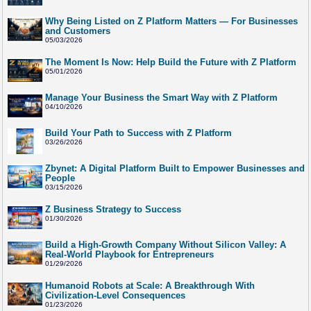
Why Being Listed on Z Platform Matters — For Businesses
and Customers
05/03/2026
The Moment Is Now: Help Build the Future with Z Platform
05/01/2026
Manage Your Business the Smart Way with Z Platform
04/10/2026
Build Your Path to Success with Z Platform
03/26/2026
Zbynet: A Digital Platform Built to Empower Businesses and
People
03/15/2026
Z Business Strategy to Success
01/30/2026
Build a High-Growth Company Without Silicon Valley: A
Real-World Playbook for Entrepreneurs
01/29/2026
Humanoid Robots at Scale: A Breakthrough With
Civilization-Level Consequences
01/23/2026