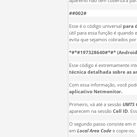
aparelho não tem cobertura par
##002#
Esse é o código universal
para 
útil para essa função é quando
evita que sejamos cobrados por
*#*#197328640#*#* (Android
Esse código é extremamente int
técnica detalhada sobre as a
Com essa informação, você pode 
aplicativo
Netmonitor.
Primeiro, vá até a sessão
UMTS C
aparecem na sessão
Cell ID
.
Ess
O segundo passo consiste em ir
em
Local Area Code
e copie-os.