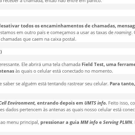
a receber a chamada, então não entre em pânico.
desativar todos os encaminhamentos de chamadas, mensag
 estamos em outro país e começamos a usar as taxas de
roaming
.
 chamadas que caem na caixa postal.
)
eressante. Ele abrirá uma tela chamada
Field Test, uma ferra
ntenas
às quais o celular está conectado no momento.
saber se alguém está tentando rastrear seu celular.
Para tanto,
ell Environment,
entrando depois em
UMTS info.
Feito isso, 
es dados pertencem às antenas as quais nosso celular está conec
 ao menu principal,
pressionar a guia
MM info
e
Serving PLMN
.