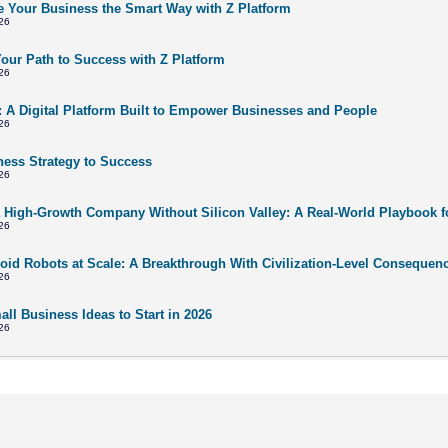
 Your Business the Smart Way with Z Platform
26
Your Path to Success with Z Platform
26
: A Digital Platform Built to Empower Businesses and People
26
ness Strategy to Success
26
a High-Growth Company Without Silicon Valley: A Real-World Playbook f
26
id Robots at Scale: A Breakthrough With Civilization-Level Consequen
26
ll Business Ideas to Start in 2026
26