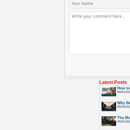
Latest Posts
How to
08/01/20
Why Be
05/03/20
The Mo
05/01/20