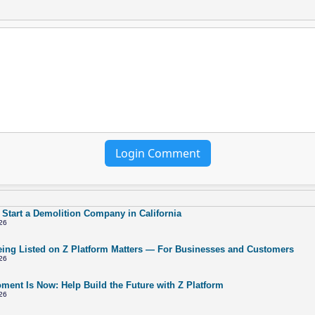
Login Comment
 Start a Demolition Company in California
26
ing Listed on Z Platform Matters — For Businesses and Customers
26
ment Is Now: Help Build the Future with Z Platform
26