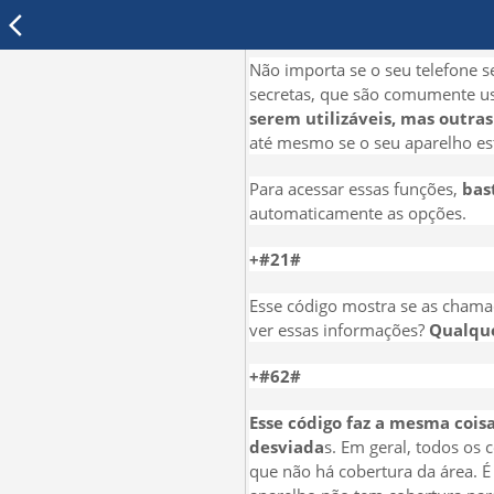
arrow_back_ios
Não importa se o seu telefone se
secretas, que são comumente us
serem utilizáveis, mas outra
até mesmo se o seu aparelho e
Para acessar essas funções,
bas
automaticamente as opções.
+#21#
Esse código mostra se as chama
ver essas informações?
Qualque
+#62#
Esse código faz a mesma coi
desviada
s. Em geral, todos os
que não há cobertura da área. É