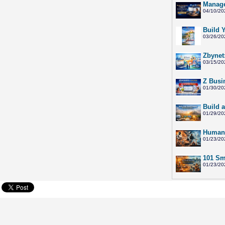
Manage
04/10/20
Build 
03/26/20
Zbynet
03/15/20
Z Busi
01/30/20
Build 
01/29/20
Humano
01/23/20
101 Sma
01/23/20